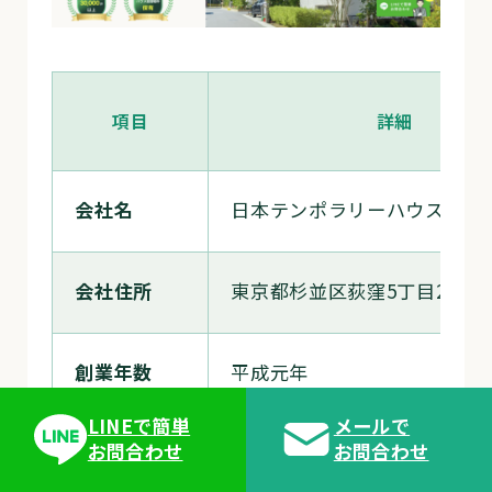
項目
詳細
会社名
日本テンポラリーハウス株式
会社住所
東京都杉並区荻窪5丁目23-3
創業年数
平成元年
LINEで簡単
メールで
お問合わせ
お問合わせ
公式サイト
https://t-house.co.jp/