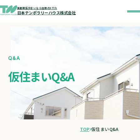
首都圏仮住まいなら信頼の37th
日本テンポラリーハウス株式会社
Q&A
仮住まいQ&A
TOP
仮住まいQ&A