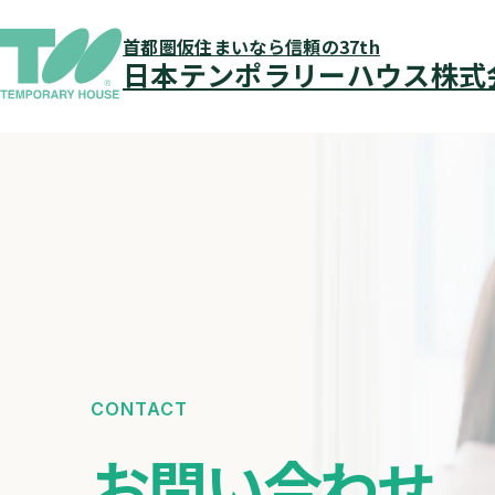
仮住まいとは
首都圏仮住まいなら信頼の37th
仮住まいの流れ
日本テンポラリーハウス株式
入居者メッセージ
物件を探す
QUALITÉ（カリテ）
会社案内
店舗検索
仮住まいQ＆A
お知らせ
仮住まいブログ
CONTACT
お問い合わせ