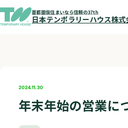
仮住まいとは
首都圏仮住まいなら信頼の37th
仮住まいの流れ
日本テンポラリーハウス株式
入居者メッセージ
物件を探す
QUALITÉ（カリテ）
会社案内
店舗検索
仮住まいQ＆A
2024.11.30
お知らせ
年末年始の営業に
仮住まいブログ