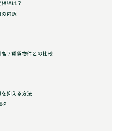
賃相場は？
用の内訳
割高？賃貸物件との比較
用を抑える方法
選ぶ