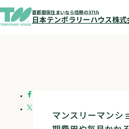
仮住まいとは
首都圏仮住まいなら信頼の37th
仮住まいの流れ
日本テンポラリーハウス株式
入居者メッセージ
物件を探す
QUALITÉ（カリテ）
会社案内
店舗検索
仮住まいQ＆A
お知らせ
仮住まいブログ
マンスリーマンシ
期費用や毎月かか