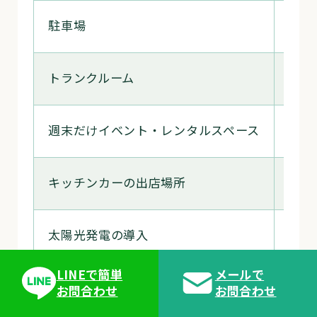
駐車場
5～
トランクルーム
20
週末だけイベント・レンタルスペース
必要
キッチンカーの出店場所
必要
太陽光発電の導入
10
LINEで簡単
メールで
売却
なし
お問合わせ
お問合わせ